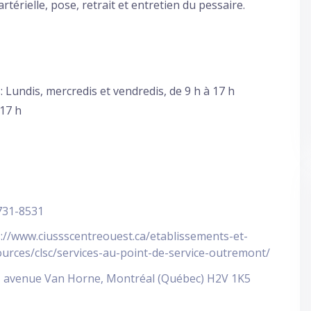
artérielle, pose, retrait et entretien du pessaire.
: Lundis, mercredis et vendredis, de 9 h à 17 h
 17 h
731-8531
://www.ciussscentreouest.ca/etablissements-et-
urces/clsc/services-au-point-de-service-outremont/
, avenue Van Horne, Montréal (Québec) H2V 1K5