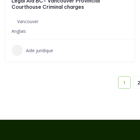
Legal Aid BC- Vancouver Provincial
Courthouse Criminal charges
Vancouver
Anglais
Aide juridique
1
2