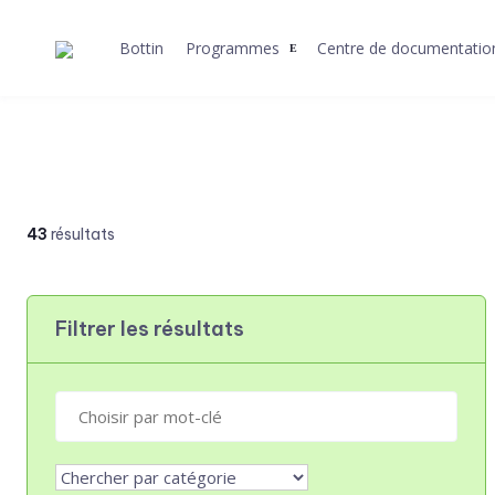
Skip
to
Bottin
Programmes
Centre de documentatio
content
43
résultats
Filtrer les résultats